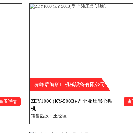
赤峰启航矿山机械设备有限公司
ZDY1000 (KY-500B)型 全液压岩心钻
查看详情
机
销售热线：王经理