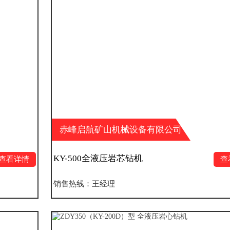
赤峰启航矿山机械设备有限公司
KY-500全液压岩芯钻机
查看详情
销售热线：王经理