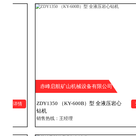
赤峰启航矿山机械设备有限公司
ZDY1350 （KY-600B）型 全液压岩心
查看详情
钻机
销售热线：王经理