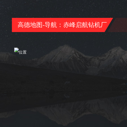
高德地图-导航：赤峰启航钻机厂