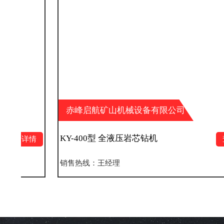
赤峰启航矿山机械设备有限公司
KY-400型 全液压岩芯钻机
查看详情
销售热线：王经理